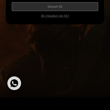
Devam Et
Bir Hesabın Var Mı?