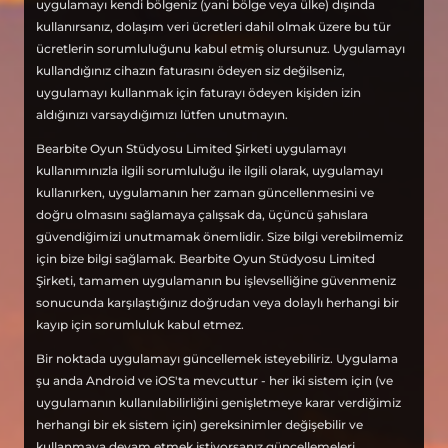
uygulamayı kendi bölgeniz (yani bölge veya ülke) dışında
kullanırsanız, dolaşım veri ücretleri dahil olmak üzere bu tür
ücretlerin sorumluluğunu kabul etmiş olursunuz. Uygulamayı
kullandığınız cihazın faturasını ödeyen siz değilseniz,
uygulamayı kullanmak için faturayı ödeyen kişiden izin
aldığınızı varsaydığımızı lütfen unutmayın.
Bearbite Oyun Stüdyosu Limited Şirketi uygulamayı
kullanımınızla ilgili sorumluluğu ile ilgili olarak, uygulamayı
kullanırken, uygulamanın her zaman güncellenmesini ve
doğru olmasını sağlamaya çalışsak da, üçüncü şahıslara
güvendiğimizi unutmamak önemlidir. Size bilgi verebilmemiz
için bize bilgi sağlamak. Bearbite Oyun Stüdyosu Limited
Şirketi, tamamen uygulamanın bu işlevselliğine güvenmeniz
sonucunda karşılaştığınız doğrudan veya dolaylı herhangi bir
kayıp için sorumluluk kabul etmez.
Bir noktada uygulamayı güncellemek isteyebiliriz. Uygulama
şu anda Android ve iOS'ta mevcuttur - her iki sistem için (ve
uygulamanın kullanılabilirliğini genişletmeye karar verdiğimiz
herhangi bir ek sistem için) gereksinimler değişebilir ve
kullanmaya devam etmek istiyorsanız güncellemeleri