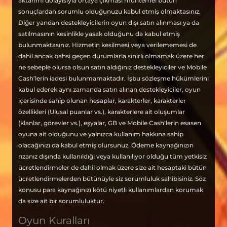
aktarımı dolayısıyla ortaya çıkması muhtemel bütün
sonuçlardan sorumlu olduğunuzu kabul etmiş olmaktasınız.
Diğer yandan destekleyicilerin oyun dışı satın alınması ya da
satılmasının kesinlikle yasak olduğunu da kabul etmiş
bulunmaktasınız. Hizmetin kesilmesi veya verilememesi de
dahil ancak bahsi geçen durumlarla sınırlı olmamak üzere her
ne sebeple olursa olsun satın aldığınız destekleyiciler ve Mobile
Cash’lerin iadesi bulunmamaktadır. İşbu sözleşme hükümlerini
kabul ederek aynı zamanda satın alınan destekleyiciler, oyun
içerisinde sahip olunan hesaplar, karakterler, karakterler
özellikleri (Ulusal puanlar vs.), karakterlere ait oluşumlar
(klanlar, görevler vs.), eşyalar, GB ve Mobile Cash'lerin esasen
oyuna ait olduğunu ve yalnızca kullanım hakkına sahip
olacağınızı da kabul etmiş olursunuz. Ödeme kaynağınızın
rızanız dışında kullanıldığı veya kullanılıyor olduğu tüm yetkisiz
ücretlendirmeler de dahil olmak üzere size ait hesaptaki bütün
ücretlendirmelerden bütünüyle siz sorumluluk sahibisiniz. Söz
konusu para kaynağınızı kötü niyetli kullanımlardan korumak
da size ait bir sorumluluktur.
Oyun Kuralları