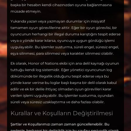
başka bir hesabın kendi cihazınızdan oyuna bağlanmasına
müsade etmeyin.
Yukarıda yazan veya yazmayan durumlar için inisiyatif
tamamen oyun görevlilerine aittir. Eğer bir oyun görevlisi, bir
oyuncunun herhangi bir illegal duruma karıştığını tespit ederse
veya o yönde karar kılarsa, oyuncuya uygun gördüğü işlemi
uygulayabilir. Bu işlemler susturma, süreli engel, süresiz engel,
eşya silinmesi, para silinmesi veya karakter silinmesi olabilir.
Ek olarak, Honor of Nations ekibi için ana delil kaynağı oyunun
tuttuğu kendi log sistemidir. Eğer yönetici oyuncunun log
dökümünde bir illegallik olduğunu tespit ederse veya bu
yönde karar verirse bu loglar başlı başına bir delil olarak kabul
edilir ve ek bir delile ihtiyaç olmadan oyun görevlileri karar
verilen işlemi uygulayabilir. Bu işlemler susturma, oyundan
süreli veya süresiz uzaklaştırma ve daha fazlası olabilir.
Kurallar ve Koşulların Değiştirilmesi
Şartlar ve Koşullarımızı zaman zaman güncellenebilir. Bu
nedenle, herhangi bir değişiklik için bu sayfayı periyodik olarak