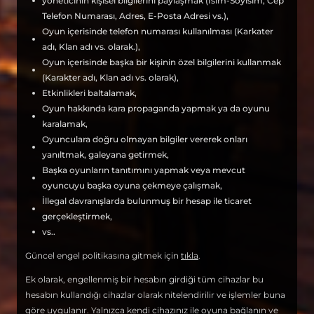
yöneticinin kişisel bilgilerini paylaşmak (İsim-Soyisim, Cep
Telefon Numarası, Adres, E-Posta Adresi vs.),
Oyun içerisinde telefon numarası kullanılması (Karkater
adı, Klan adı vs. olarak.),
Oyun içerisinde başka bir kişinin özel bilgilerini kullanmak
(Karakter adı, Klan adı vs. olarak),
Etkinlikleri baltalamak,
Oyun hakkında kara propaganda yapmak ya da oyunu
karalamak,
Oyunculara doğru olmayan bilgiler vererek onları
yanıltmak, galeyana getirmek,
Başka oyunların tanıtımını yapmak veya mevcut
oyuncuyu başka oyuna çekmeye çalışmak,
İllegal davranışlarda bulunmuş bir hesap ile ticaret
gerçekleştirmek,
vs..
Güncel engel politikasına gitmek için
tıkla
.
Ek olarak, engellenmiş bir hesabın girdiği tüm cihazlar bu
hesabın kullandığı cihazlar olarak nitelendirilir ve işlemler buna
göre uygulanır. Yalnızca kendi cihazınız ile oyuna bağlanın ve