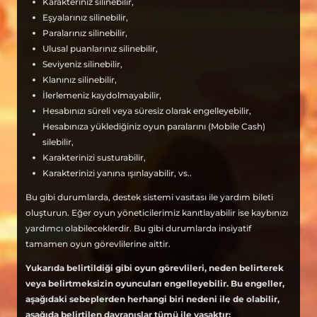
Karakteriniz silinebilir,
Eşyalarınız silinebilir,
Paralarınız silinebilir,
Ulusal puanlarınız silinebilir,
Seviyeniz silinebilir,
Klanınız silinebilir,
İlerlemeniz kaydolmayabilir,
Hesabınızı süreli veya süresiz olarak engelleyebilir,
Hesabınıza yüklediğiniz oyun paralarını (Mobile Cash)
silebilir,
Karakterinizi susturabilir,
Karakterinizi yanına ışınlayabilir, vs..
Bu gibi durumlarda, destek sistemi vasıtası ile yardım bileti
oluşturun. Eğer oyun yöneticilerimiz kanıtlayabilir ise kaybınızı
yardımcı olabileceklerdir. Bu gibi durumlarda insiyatif
tamamen oyun görevlilerine aittir.
Yukarıda belirtildiği gibi oyun görevlileri, neden belirterek
veya belirtmeksizin oyuncuları engelleyebilir. Bu engeller,
aşağıdaki sebeplerden herhangi biri nedeni ile de olabilir,
aşağıda belirtilen davranışlar tümü ile yasaktır;