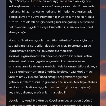
Oyun Stüdyosu Limited Şirketi, uygulamanın olabildiğince
kullanışlı ve verimli olmasını sağlamaya kararlıdır. Bu nedenle,
herhangi bir zamanda ve herhangi bir nedenle uygulamada
değişiklik yapma veya hizmetleri için ücret alma hakkını saklı
tutarız. Tam olarak ne için ödediğinizi size çok açık bir şekilde
belirtmeden uygulama veya hizmetleri için sizden asla ücret
almayacağız.
Honor of Nations uygulaması, Hizmetimi sağlamak için bize
sağladığınız kişisel verileri depolar ve işler. Telefonunuzu ve
uygulamaya erişiminizi güvende tutmak sizin
sorumluluğunuzdadır. Bu nedenle, cihazınızın resmi işletim
sistemi tarafından uygulanan yazılım kısıtlamalarını ve
sınırlamalarını kaldırma işlemi olan telefonunuzu jailbreak veya
root işlemi yapmamanızı öneririz. Telefonunuzu kötü amaçlı
yazılımlara / virüslere / kötü amaçlı programlara açık hale
getirebilir, telefonunuzun güvenlik özelliklerini tehlikeye atabilir
ve Honor of Nations uygulamasının düzgün çalışmayacağı
veya hiç çalışmayacağı anlamına gelebilir.
Uygulama, kendi Hüküm ve Koşullarını beyan eden üçüncü
taraf hizmetlerini kullanıyor. Uygulama tarafından kullanılan